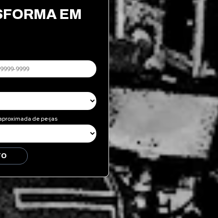
NSFORMA EM
.
aproximada de peças
TO