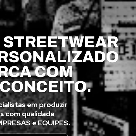
O STREETWEAR
ERSONALIZADO
RCA COM
 CONCEITO.
alistas em produzir
os com qualidade
MPRESAS e EQUIPES.