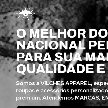
O MELHOR D
NACIONAL P
PARA SUA MA
QUALIDADE E
Somos a VILCHES APPAREL, especi
roupas e acessórios personalizad
premium. Atendemos MARCAS, E